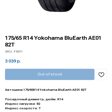
175/65 R14 Yokohama BluEarth AE01
82T
SKU:
F5011
3 039
р.
Out of stock
Автошина 175/65R14 Yokohama BluEarth AE01 82T
Посадочный диаметр, дюйм: R14
Индекс нагрузки: 82
Индекс скорости: T